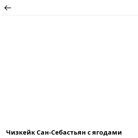
Чизкейк Сан-Себастьян с ягодами