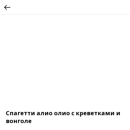
Спагетти алио олио с креветками и
вонголе